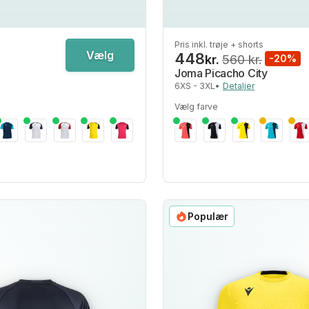
Pris inkl. trøje + shorts
Vælg
448
kr.
560 kr.
-20%
Joma Picacho City
6XS - 3XL
•
Detaljer
Vælg farve
Populær