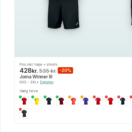
Pris inkl. trøje + shorts
428
kr.
535 kr.
-20%
Joma Winner III
6XS - 3XL
•
Detaljer
Vælg farve