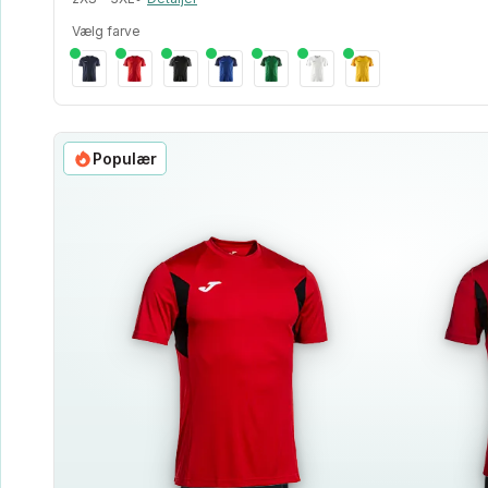
Vælg farve
Populær