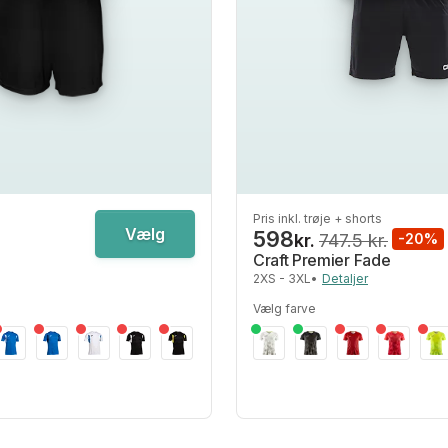
Pris inkl. trøje + shorts
Vælg
598
kr.
747.5 kr.
-20%
Craft Premier Fade
2XS - 3XL
•
Detaljer
Vælg farve