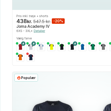
Pris inkl. trøje + shorts
438
kr.
547.5 kr.
-20%
Joma Academy IV
6XS - 3XL
•
Detaljer
Vælg farve
Populær