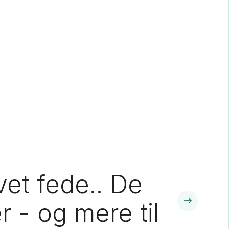
vet fede.. De
r - og mere til