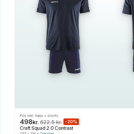
Pris inkl. trøje + shorts
498
kr.
622.5 kr.
-20%
Craft Squad 2.0 Contrast
2XS - 3XL
•
Detaljer