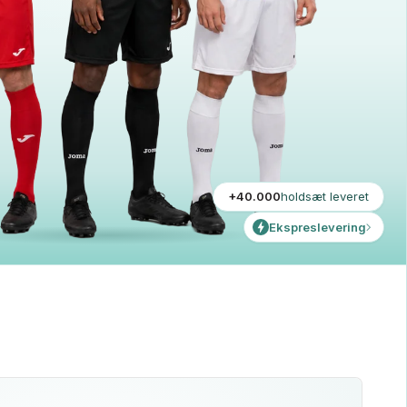
+40.000
holdsæt leveret
Ekspreslevering