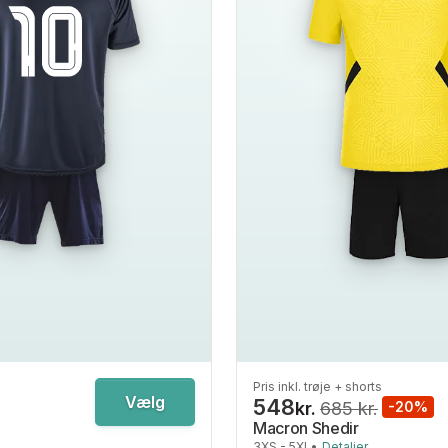
Pris inkl. trøje + shorts
Vælg
548
kr.
685 kr.
-20%
Macron Shedir
3XS - 5XL
•
Detaljer