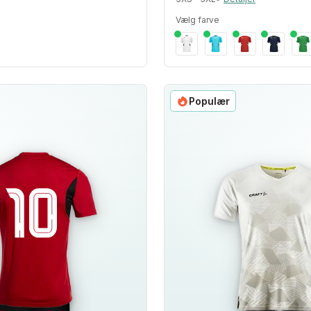
Vælg farve
Populær