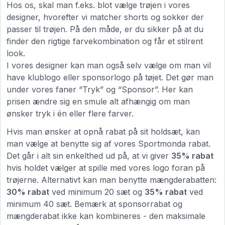
Hos os, skal man f.eks. blot vælge trøjen i vores
designer, hvorefter vi matcher shorts og sokker der
passer til trøjen. På den måde, er du sikker på at du
finder den rigtige farvekombination og får et stilrent
look.
I vores designer kan man også selv vælge om man vil
have klublogo eller sponsorlogo på tøjet. Det gør man
under vores faner “Tryk” og “Sponsor”. Her kan
prisen ændre sig en smule alt afhængig om man
ønsker tryk i én eller flere farver.
Hvis man ønsker at opnå rabat på sit holdsæt, kan
man vælge at benytte sig af vores Sportmonda rabat.
Det går i alt sin enkelthed ud på, at vi giver
35% rabat
hvis holdet vælger at spille med vores logo foran på
trøjerne. Alternativt kan man benytte mængderabatten:
30% rabat
ved minimum 20 sæt og
35% rabat
ved
minimum 40 sæt. Bemærk at sponsorrabat og
mængderabat ikke kan kombineres - den maksimale