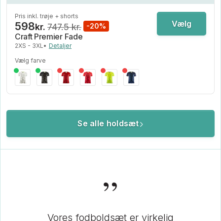
Pris inkl. trøje + shorts
Vælg
598
kr.
747.5 kr.
-20%
Craft Premier Fade
2XS - 3XL
•
Detaljer
Vælg farve
Se alle holdsæt
”
Vores fodboldsæt er virkelig