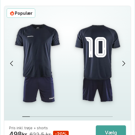
Populær
Pris inkl. trøje + shorts
Vælg
498
kr.
622.5 kr.
-20%