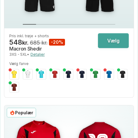
Pris inkl. trøje + shorts
Vælg
548
kr.
685 kr.
-20%
Macron Shedir
3XS - 5XL
•
Detaljer
Vælg farve
Populær