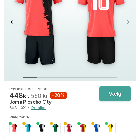
Pris inkl. trøje + shorts
Vælg
448
kr.
560 kr.
-20%
Joma Picacho City
6XS - 3XL
•
Detaljer
Vælg farve