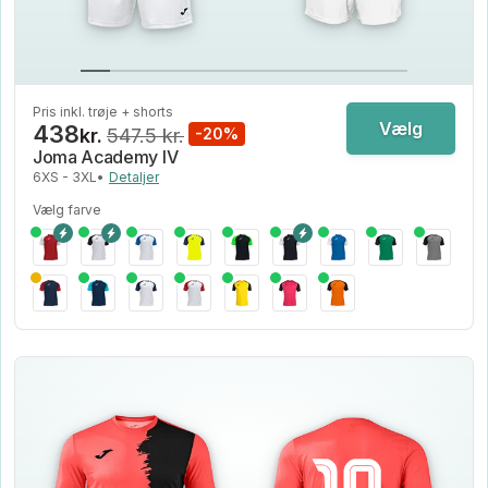
Pris inkl. trøje + shorts
Vælg
438
kr.
547.5 kr.
-20%
Joma Academy IV
6XS - 3XL
•
Detaljer
Vælg farve