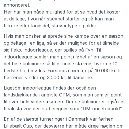
annonceret.
Her har man både mulighed for at se hvad det koster
at deltage, hvornår stævnet starter og så kan man
filtrere efter landsdel, stævnetype og alder.
Hvis man ønsker at sprede sine kampe over en sæson
og deltage i en liga, så er der mulighed for at tilmelde
sig f.eks. indoorleague, der spilles på Fyn. Til
indoorleague samler man point i løbet af en sæson og
det hele kulminere så til et finale stævne, hvor de 10
bedste hold mødes. Førstepræmien er på 10.000 kr. til
herrenes vinder og 3.000 kr. til damerne.
Ligesom indoorleague findes der også den
landsdækkende rangliste GPM, som man samler point
til over hele vintersæsonen. Denne kulminerer også i et
finalestævne der nu betegnes som “DM i indefodbold”.
En af de største turneringer i Danmark var førhen
Lillebælt Cup, der desværre har måtte dreje nøglen om