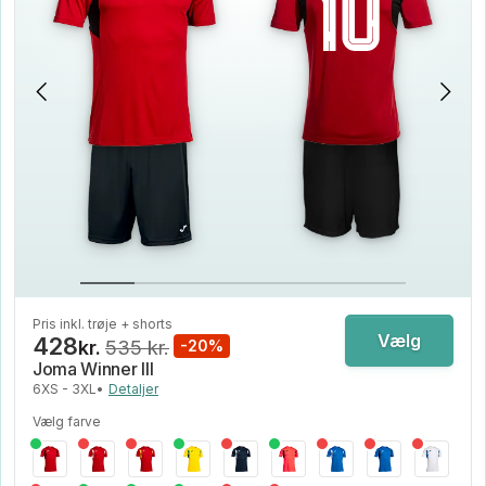
Pris inkl. trøje + shorts
Vælg
428
kr.
535 kr.
-20%
Joma Winner III
6XS - 3XL
•
Detaljer
Vælg farve