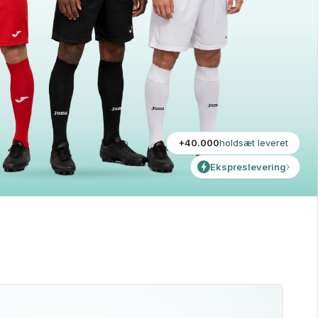
+40.000
holdsæt leveret
Ekspreslevering