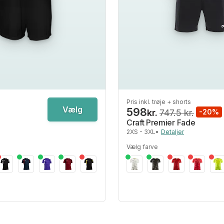
Pris inkl. trøje + shorts
Vælg
598
kr.
747.5 kr.
-20%
Craft Premier Fade
2XS - 3XL
•
Detaljer
Vælg farve