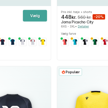
Pris inkl. trøje + shorts
Vælg
448
kr.
560 kr.
-20%
Joma Picacho City
6XS - 3XL
•
Detaljer
Vælg farve
Populær