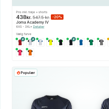
Pris inkl. trøje + shorts
438
kr.
547.5 kr.
-20%
Joma Academy IV
6XS - 3XL
•
Detaljer
Vælg farve
Populær