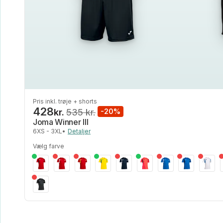
Pris inkl. trøje + shorts
428
kr.
535 kr.
-20%
Joma Winner III
6XS - 3XL
•
Detaljer
Vælg farve