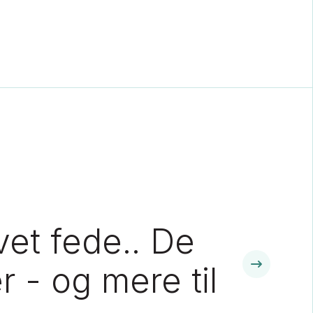
vet fede.. De
r - og mere til