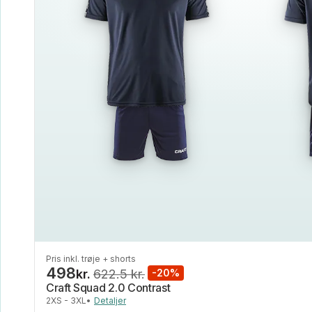
Pris inkl. trøje + shorts
498
kr.
622.5 kr.
-20%
Craft Squad 2.0 Contrast
2XS - 3XL
•
Detaljer