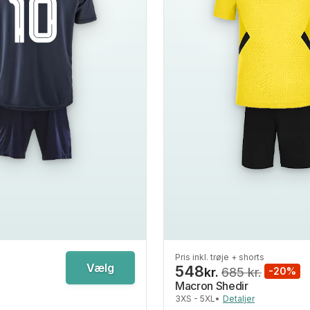
Pris inkl. trøje + shorts
Vælg
548
kr.
685 kr.
-20%
Macron Shedir
3XS - 5XL
•
Detaljer