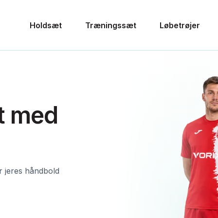
Holdsæt
Træningssæt
Løbetrøjer
t med
r jeres håndbold