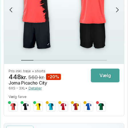
Pris inkl. trøje + shorts
Vælg
448
kr.
560 kr.
-20%
Joma Picacho City
6XS - 3XL
•
Detaljer
Vælg farve