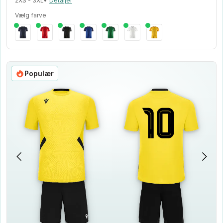
2XS - 3XL
•
Detaljer
Vælg farve
Populær