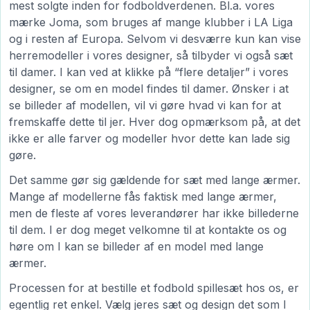
mest solgte inden for fodboldverdenen. Bl.a. vores
mærke Joma, som bruges af mange klubber i LA Liga
og i resten af Europa. Selvom vi desværre kun kan vise
herremodeller i vores designer, så tilbyder vi også sæt
til damer. I kan ved at klikke på “flere detaljer” i vores
designer, se om en model findes til damer. Ønsker i at
se billeder af modellen, vil vi gøre hvad vi kan for at
fremskaffe dette til jer. Hver dog opmærksom på, at det
ikke er alle farver og modeller hvor dette kan lade sig
gøre.
Det samme gør sig gældende for sæt med lange ærmer.
Mange af modellerne fås faktisk med lange ærmer,
men de fleste af vores leverandører har ikke billederne
til dem. I er dog meget velkomne til at kontakte os og
høre om I kan se billeder af en model med lange
ærmer.
Processen for at bestille et fodbold spillesæt hos os, er
egentlig ret enkel. Vælg jeres sæt og design det som I