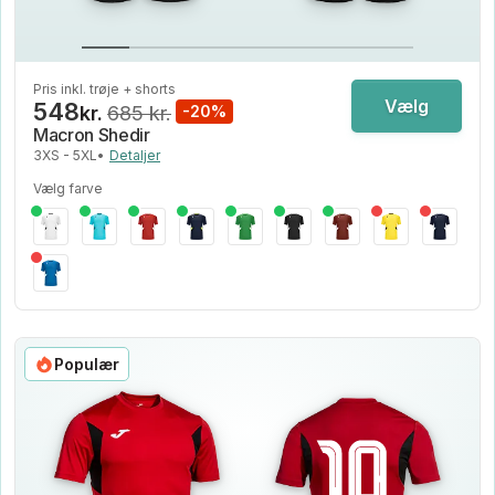
Pris inkl. trøje + shorts
Vælg
548
kr.
685 kr.
-20%
Macron Shedir
3XS - 5XL
•
Detaljer
Vælg farve
Populær