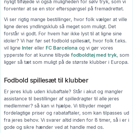
nyligt tilføjede vi også muligheden for sølv tryk, som vi
forventer at se en stor efterspørgsel på fremadrettet.
Vi ser rigtig mange bestillinger, hvor folk vælger at ville
ligne deres yndlingsklub så meget som muligt. Det
forstår vi godt. For hvem har ikke lyst til at ligne sine
idoler? Vi har før set fodbold spillesæt, hvor folk f.eks.
vil ligne
Inter
eller
FC Barcelona
og vi gør vores
ypperste for at kunne tilbyde
fodboldtøj med tryk
, som
ligger så tæt som muligt på de største klubber i Europa.
Fodbold spillesæt til klubber
Er jeres klub uden klubaftale? Står i akut og mangler
assistance til bestillinger af spilledragter til alle jeres
medlemmer? så kan vi hjælpe. Vi tilbyder meget
fordelagtige priser og rabataftaler, som kan tilpasses ud
fra jeres behov. Vi svarer altid inden for 8 timer, så i er i
gode og sikre hænder ved at handle med os.