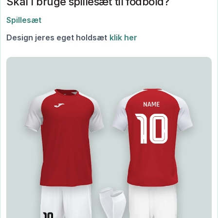
Skal I bruge spillesæt til fodbold?
Spillesæt
Design jeres eget holdsæt
klik her