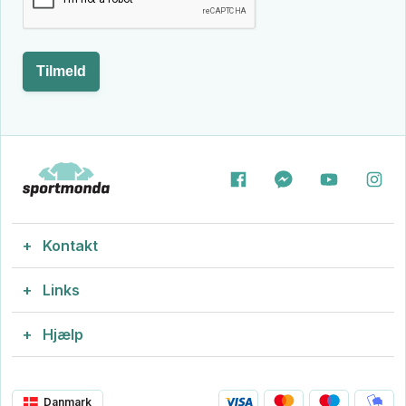
Tilmeld
Kontakt
Links
info@sportmonda.dk
Vi svarer hurtigst
Hjælp
Fodboldtrøjer med tryk
Engager 2-4, 2605
CVR: 43704443
Størrelsesguide
Fodboldtøj med tryk
Danmark