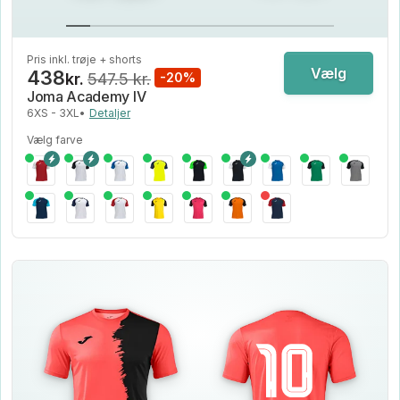
Pris inkl. trøje + shorts
Vælg
438
kr.
547.5 kr.
-20%
Joma Academy IV
6XS - 3XL
•
Detaljer
Vælg farve