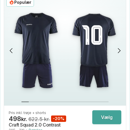
Populær
Pris inkl. trøje + shorts
Vælg
498
kr.
622.5 kr.
-20%
Craft Squad 2.0 Contrast