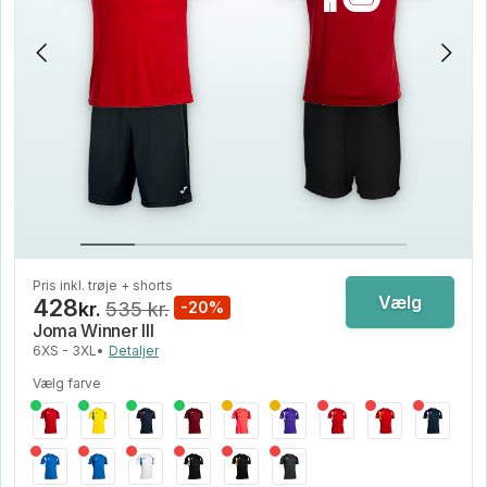
Pris inkl. trøje + shorts
Vælg
428
kr.
535 kr.
-20%
Joma Winner III
6XS - 3XL
•
Detaljer
Vælg farve