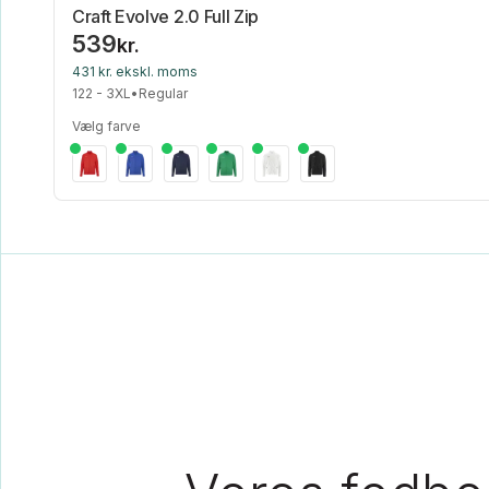
Craft Evolve 2.0 Full Zip
539
kr.
431 kr. ekskl. moms
122 - 3XL
•
Regular
Vælg farve