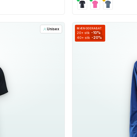
Unisex
MÆNGDERABAT
-10%
20+ stk
-20%
40+ stk