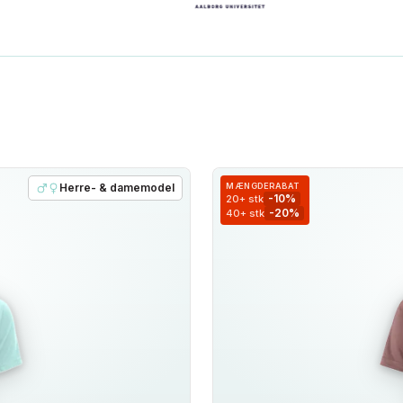
Herre- & damemodel
MÆNGDERABAT
-10%
20+ stk
-20%
40+ stk