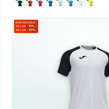
MÆNGDERABAT
-10%
20+ stk
-20%
40+ stk