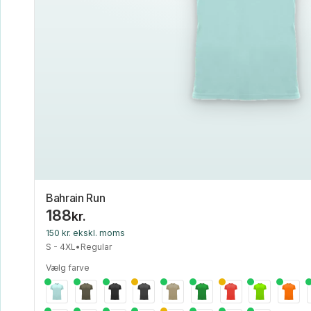
Bahrain Run
188
kr.
150 kr. ekskl. moms
S - 4XL
•
Regular
Vælg farve