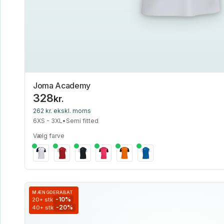
Joma Academy
328
kr.
262 kr. ekskl. moms
6XS - 3XL
•
Semi fitted
Vælg farve
MÆNGDERABAT
-10%
20+ stk
-20%
40+ stk