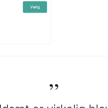
Vælg
”