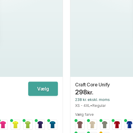
Craft Core Unify
Vælg
298
kr.
238 kr. ekskl. moms
XS - 4XL
•
Regular
Vælg farve