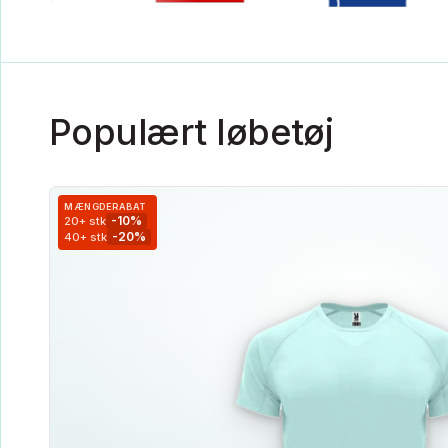
Populært løbetøj
MÆNGDERABAT
-10%
20+ stk
-20%
40+ stk