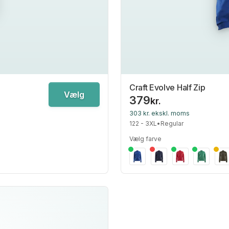
Craft Evolve Half Zip
Vælg
379
kr.
303 kr. ekskl. moms
122 - 3XL
•
Regular
Vælg farve